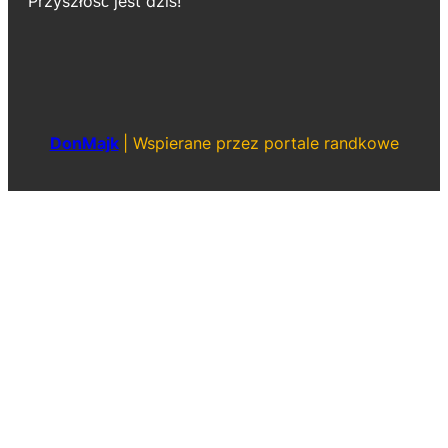
Przyszłość jest dziś!
DonMajk
|
Wspierane przez portale randkowe