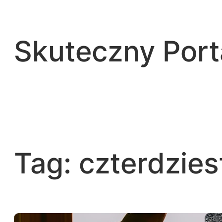
Przejdź
do
treści
Skuteczny Por
Tag:
czterdzies