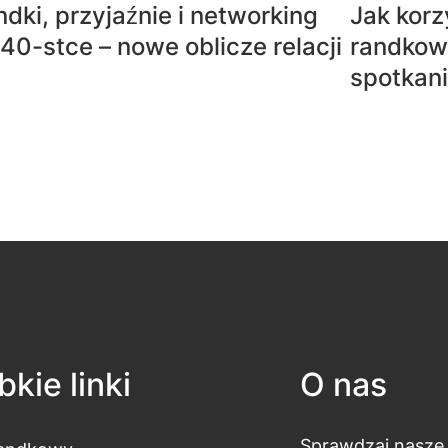
dki, przyjaźnie i networking
Jak korz
40-stce – nowe oblicze relacji
randkowy
spotkani
kie linki
O nas
Sprawdzaj nasze 