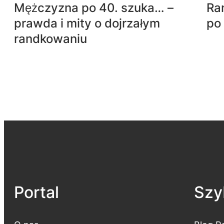
Mężczyzna po 40. szuka… –
Ran
prawda i mity o dojrzałym
po 
randkowaniu
Portal
Szyb