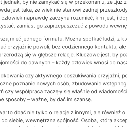
ednak, by nie zamykać się w przekonaniu, że „już za
da jest taka, że wiek nie stanowi żadnej przeszkody 
człowiek naprawdę zaczyna rozumieć, kim jest, i do
zystać, zamiast go zaprzepaszczać z powodu wewnę
muszą mieć jednego formatu. Można spotkać ludzi, z 
wać przyjaźnie powoli, bez codziennego kontaktu, 
zerodzą się w głębsze relacje. Kluczowe jest, by po
omości do dawnych – każdy człowiek wnosi do nasz
dkowania czy aktywnego poszukiwania przyjaźni, po
eczne poznanie nowych osób, zbudowanie wstępnego 
aźń czy współpraca zaczęły się właśnie od wiadomości
żne sposoby – ważne, by dać im szansę.
arto dbać nie tylko o relacje z innymi, ale również 
do siebie, wewnętrzna spójność. Osoba, która akceptu