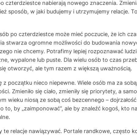
po czterdziestce nabierają nowego znaczenia. Zmienia
nież sposób, w jaki budujemy i utrzymujemy relacje.
 po czterdziestce może mieć poczucie, że ich czas 
cia stwarza ogromne możliwości do budowania nowych
zego nie chcemy. Potrafimy lepiej rozpoznawać ludzi
czne, wypalone lub puste. Dla wielu osób to czas pr
ię otworzyć, ale tym razem z większą uważnością.
z początku nieco niepewne. Wiele osób ma za sobą r
i. Zmieniło się ciało, zmieniły się priorytety, a sam
tym wieku niosą ze sobą coś bezcennego – dojrzało
o to, by „zaimponować”, ale by znaleźć kogoś, kto na
lne.
y te relacje nawiązywać. Portale randkowe, często