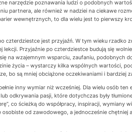
eczne narzędzie poznawania ludzi o podobnych wartoś
aniu partnera, ale również w nadziei na ciekawe roz
arier wewnętrznych, to dla wielu jest to pierwszy k
o czterdziestce jest przyjaźń. W tym wieku rzadko 
j lekcji. Przyjaźnie po czterdziestce budują się woln
era się na wzajemnym wsparciu, zaufaniu, podobnych 
inie życia – wystarczy kilka wspólnych wartości, p
cze, bo są mniej obciążone oczekiwaniami i bardziej 
pełnie inny wymiar niż wcześniej. Dla wielu osób ten
 lub odkrywania pasji, które dotychczas były tłumion
rę”, co ścieżką do współpracy, inspiracji, wymiany wi
ie osobiste od zawodowego, a jednocześnie chętniej an