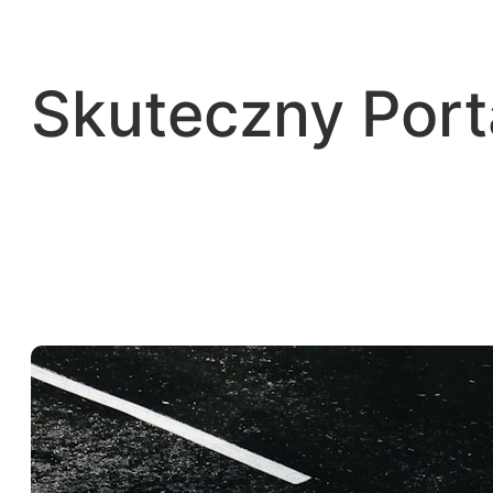
Przejdź
do
treści
Skuteczny Por