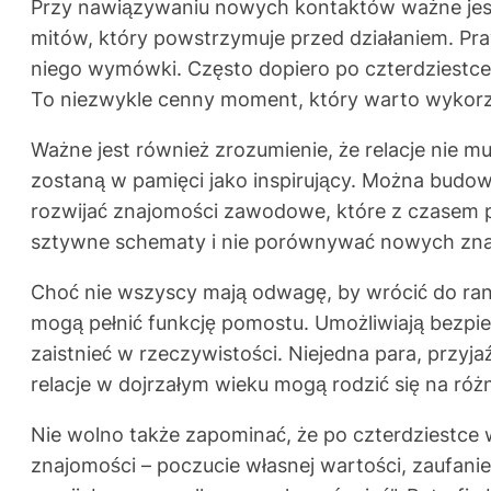
Przy nawiązywaniu nowych kontaktów ważne jest j
mitów, który powstrzymuje przed działaniem. Praw
niego wymówki. Często dopiero po czterdziestce 
To niezwykle cenny moment, który warto wykor
Ważne jest również zrozumienie, że relacje nie 
zostaną w pamięci jako inspirujący. Można budo
rozwijać znajomości zawodowe, które z czasem pr
sztywne schematy i nie porównywać nowych znaj
Choć nie wszyscy mają odwagę, by wrócić do ran
mogą pełnić funkcję pomostu. Umożliwiają bezpi
zaistnieć w rzeczywistości. Niejedna para, przyj
relacje w dojrzałym wieku mogą rodzić się na ró
Nie wolno także zapominać, że po czterdziestce w
znajomości – poczucie własnej wartości, zaufanie 