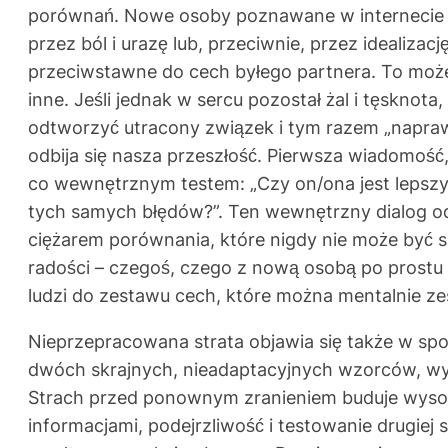
porównań. Nowe osoby poznawane w internecie m
przez ból i urazę lub, przeciwnie, przez idealiz
przeciwstawne do cech byłego partnera. To może 
inne. Jeśli jednak w sercu pozostał żal i tęskn
odtworzyć utracony związek i tym razem „naprawi
odbija się nasza przeszłość. Pierwsza wiadomość
co wewnętrznym testem: „Czy on/ona jest lepszy/a
tych samych błędów?”. Ten wewnętrzny dialog o
ciężarem porównania, które nigdy nie może być s
radości – czegoś, czego z nową osobą po prostu n
ludzi do zestawu cech, które można mentalnie zes
Nieprzepracowana strata objawia się także w spo
dwóch skrajnych, nieadaptacyjnych wzorców, wy
Strach przed ponownym zranieniem buduje wysoki
informacjami, podejrzliwość i testowanie drugiej