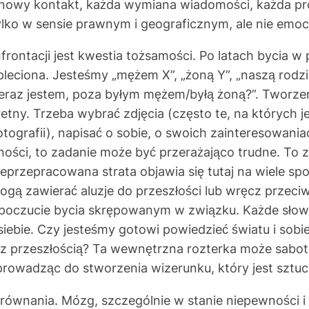
owy kontakt, każda wymiana wiadomości, każda próba
ylko w sensie prawnym i geograficznym, ale nie emo
rontacji jest kwestia tożsamości. Po latach bycia w
 spleciona. Jesteśmy „mężem X”, „żoną Y”, „naszą rod
a teraz jestem, poza byłym mężem/byłą żoną?”. Tworz
tny. Trzeba wybrać zdjęcia (często te, na których 
ografii), napisać o sobie, o swoich zainteresowania
ywności, to zadanie może być przerażająco trudne. To 
 Nieprzepracowana strata objawia się tutaj na wiele s
mogą zawierać aluzje do przeszłości lub wręcz przeci
 poczucie bycia skrępowanym w związku. Każde słowo 
ebie. Czy jesteśmy gotowi powiedzieć światu i sobie
z przeszłością? Ta wewnętrzna rozterka może saboto
rowadząc do stworzenia wizerunku, który jest sztuc
ównania. Mózg, szczególnie w stanie niepewności i 