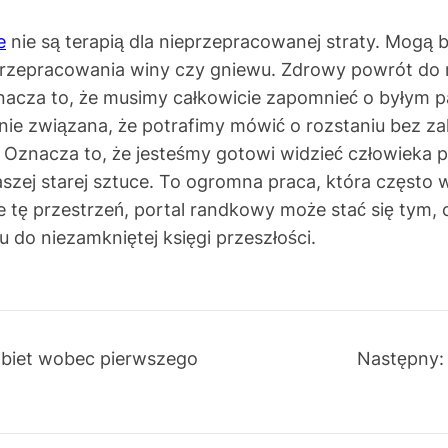
e
nie są terapią dla nieprzepracowanej straty. Mogą by
sji, przepracowania winy czy gniewu. Zdrowy powró
znacza to, że musimy całkowicie zapomnieć o byłym 
lnie związana, że potrafimy mówić o rozstaniu bez za
a. Oznacza to, że jesteśmy gotowi widzieć człowieka 
 naszej starej sztuce. To ogromna praca, która częst
e tę przestrzeń, portal randkowy może stać się tym,
 do niezamkniętej księgi przeszłości.
obiet wobec pierwszego
Następny: