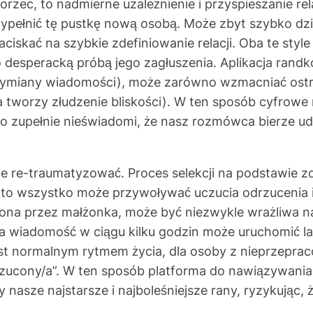
zec, to nadmierne uzależnienie i przyspieszanie relac
ełnić tę pustkę nową osobą. Może zbyt szybko dzie
iskać na szybkie zdefiniowanie relacji. Oba te styl
 desperacką próbą jego zagłuszenia. Aplikacja randkow
ymiany wiadomości), może zarówno wzmacniać ostrożn
 tworzy złudzenie bliskości). W ten sposób cyfrowe 
zupełnie nieświadomi, że nasz rozmówca bierze udzia
re-traumatyzować. Proces selekcji na podstawie zdję
 to wszystko może przywoływać uczucia odrzucenia 
cona przez małżonka, może być niezwykle wrażliwa n
 wiadomość w ciągu kilku godzin może uruchomić law
 jest normalnym rytmem życia, dla osoby z nieprzep
rzucony/a”. W ten sposób platforma do nawiązywani
 nasze najstarsze i najboleśniejsze rany, ryzykując, 