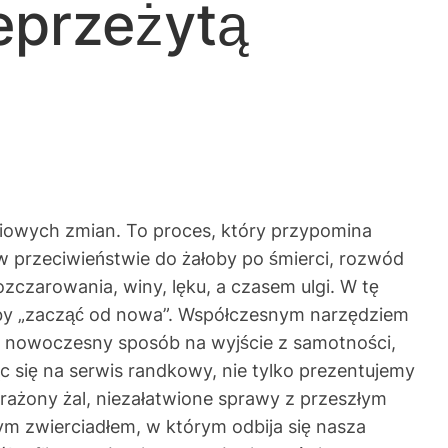
eprzeżytą
ciowych zmian. To proces, który przypomina
 w przeciwieństwie do żałoby po śmierci, rozwód
czarowania, winy, lęku, a czasem ulgi. W tę
a, by „zacząć od nowa”. Współczesnym narzędziem
 i nowoczesny sposób na wyjście z samotności,
ąc się na serwis randkowy, nie tylko prezentujemy
rażony żal, niezałatwione sprawy z przeszłym
ym zwierciadłem, w którym odbija się nasza