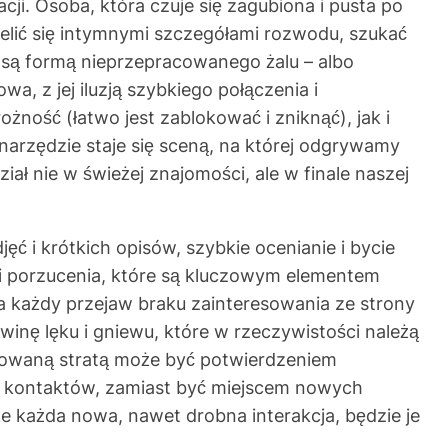
ji. Osoba, która czuje się zagubiona i pusta po
lić się intymnymi szczegółami rozwodu, szukać
e są formą nieprzepracowanego żalu – albo
a, z jej iluzją szybkiego połączenia i
ość (łatwo jest zablokować i zniknąć), jak i
narzędzie staje się sceną, na której odgrywamy
ł nie w świeżej znajomości, ale w finale naszej
ć i krótkich opisów, szybkie ocenianie i bycie
i porzucenia, które są kluczowym elementem
a każdy przejaw braku zainteresowania ze strony
inę lęku i gniewu, które w rzeczywistości należą
racowaną stratą może być potwierdzeniem
a kontaktów, zamiast być miejscem nowych
że każda nowa, nawet drobna interakcja, będzie je