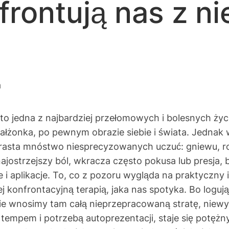
rontują nas z ni
a
to jedna z najbardziej przełomowych i bolesnych ży
 małżonka, po pewnym obrazie siebie i świata. Jednak
rasta mnóstwo niesprecyzowanych uczuć: gniewu, roz
najostrzejszy ból, wkracza często pokusa lub presj
 i aplikacje. To, co z pozoru wygląda na praktyczny
ej konfrontacyjną terapią, jaka nas spotyka. Bo loguj
ie wnosimy tam całą nieprzepracowaną stratę, niewy
 tempem i potrzebą autoprezentacji, staje się potężn