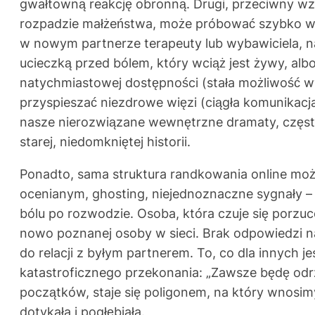
gwałtowną reakcję obronną. Drugi, przeciwny wzor
rozpadzie małżeństwa, może próbować szybko wyp
w nowym partnerze terapeuty lub wybawiciela, nac
ucieczką przed bólem, który wciąż jest żywy, albo
natychmiastowej dostępności (stała możliwość w
przyspieszać niezdrowe więzi (ciągła komunikacja
nasze nierozwiązane wewnętrzne dramaty, często 
starej, niedomkniętej historii.
Ponadto, sama struktura randkowania online może 
ocenianym, ghosting, niejednoznaczne sygnały –
bólu po rozwodzie. Osoba, która czuje się porzu
nowo poznanej osoby w sieci. Brak odpowiedzi na
do relacji z byłym partnerem. To, co dla innych
katastroficznego przekonania: „Zawsze będę od
początków, staje się poligonem, na który wnosimy
dotykała i pogłębiała.