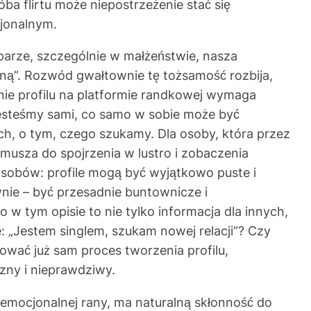
 flirtu może niepostrzeżenie stać się
cjonalnym.
 parze, szczególnie w małżeństwie, nasza
ziną”. Rozwód gwałtownie tę tożsamość rozbija,
enie profilu na platformie randkowej wymaga
jesteśmy sami, co samo w sobie może być
ch, o tym, czego szukamy. Dla osoby, która przez
zmusza do spojrzenia w lustro i zobaczenia
posobów: profile mogą być wyjątkowo puste i
wnie – być przesadnie buntownicze i
w tym opisie to nie tylko informacja dla innych,
: „Jestem singlem, szukam nowej relacji”? Czy
wać już sam proces tworzenia profilu,
zny i nieprawdziwy.
emocjonalnej rany, ma naturalną skłonność do