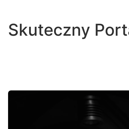
Przejdź
do
treści
Skuteczny Por