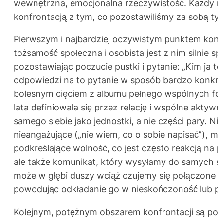
wewnętrzna, emocjonalna rzeczywistość. Każdy n
konfrontacją z tym, co pozostawiliśmy za sobą t
Pierwszym i najbardziej oczywistym punktem konf
tożsamość społeczna i osobista jest z nim silnie
pozostawiając poczucie pustki i pytanie: „Kim j
odpowiedzi na to pytanie w sposób bardzo konkre
bolesnym cięciem z albumu pełnego wspólnych fot
lata definiowała się przez relację i wspólne akt
samego siebie jako jednostki, a nie części pary.
nieangażujące („nie wiem, co o sobie napisać”), 
podkreślające wolność, co jest często reakcją na
ale także komunikat, który wysyłamy do samych si
może w głębi duszy wciąż czujemy się połączone 
powodując odkładanie go w nieskończoność lub p
Kolejnym, potężnym obszarem konfrontacji są por