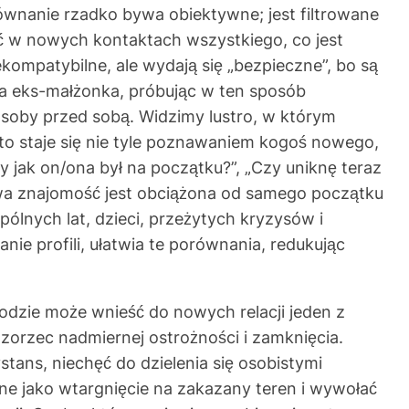
nanie rzadko bywa obiektywne; jest filtrowane
kać w nowych kontaktach wszystkiego, co jest
ompatybilne, ale wydają się „bezpieczne”, bo są
na eks-małżonka, próbując w ten sposób
osoby przed sobą. Widzimy lustro, w którym
to staje się nie tyle poznawaniem kogoś nowego,
y jak on/ona był na początku?”, „Czy uniknę teraz
wa znajomość jest obciążona od samego początku
lnych lat, dzieci, przeżytych kryzysów i
ie profili, ułatwia te porównania, redukując
odzie może wnieść do nowych relacji jeden z
rzec nadmiernej ostrożności i zamknięcia.
ans, niechęć do dzielenia się osobistymi
ane jako wtargnięcie na zakazany teren i wywołać