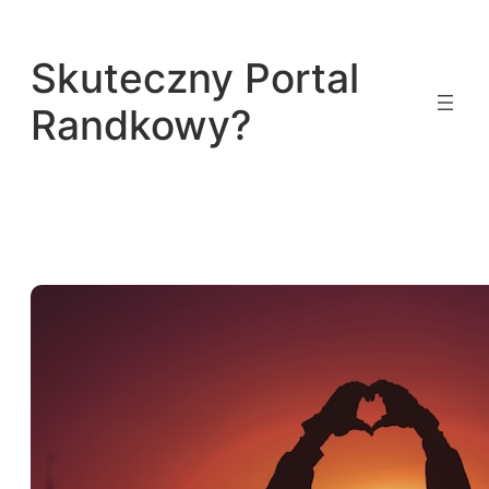
Przejdź
do
Skuteczny Portal
treści
Randkowy?