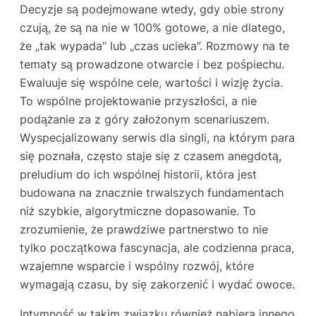
Decyzje są podejmowane wtedy, gdy obie strony
czują, że są na nie w 100% gotowe, a nie dlatego,
że „tak wypada” lub „czas ucieka”. Rozmowy na te
tematy są prowadzone otwarcie i bez pośpiechu.
Ewaluuje się wspólne cele, wartości i wizję życia.
To wspólne projektowanie przyszłości, a nie
podążanie za z góry założonym scenariuszem.
Wyspecjalizowany serwis dla singli, na którym para
się poznała, często staje się z czasem anegdotą,
preludium do ich wspólnej historii, która jest
budowana na znacznie trwalszych fundamentach
niż szybkie, algorytmiczne dopasowanie. To
zrozumienie, że prawdziwe partnerstwo to nie
tylko początkowa fascynacja, ale codzienna praca,
wzajemne wsparcie i wspólny rozwój, które
wymagają czasu, by się zakorzenić i wydać owoce.
Intymność w takim związku również nabiera innego