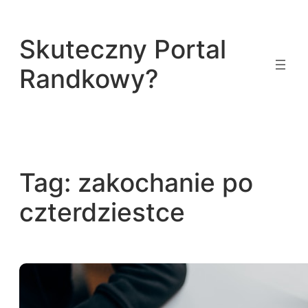
Przejdź
do
Skuteczny Portal
treści
Randkowy?
Tag:
zakochanie po
czterdziestce