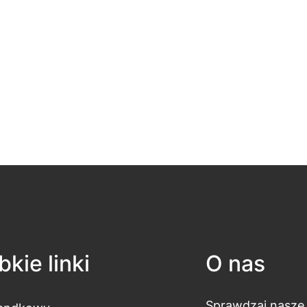
kie linki
O nas
Sprawdzaj nasze 