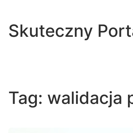
Przejdź
do
treści
Skuteczny Por
Tag:
walidacja p