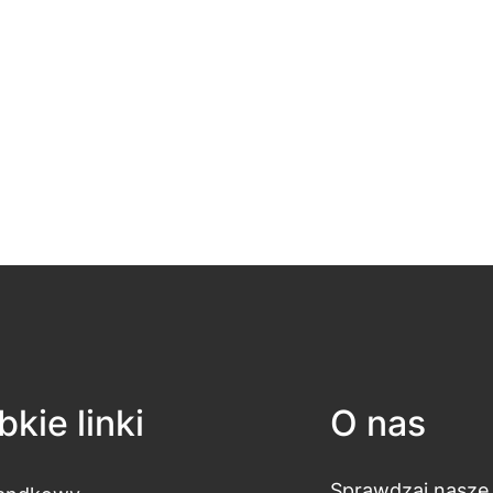
kie linki
O nas
Sprawdzaj nasze 