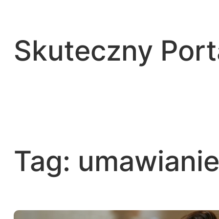
Przejdź
do
treści
Skuteczny Por
Tag:
umawianie