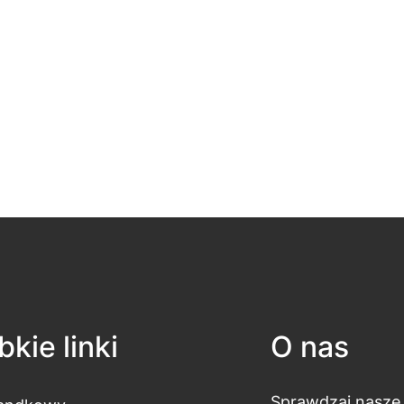
kie linki
O nas
Sprawdzaj nasze 