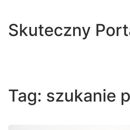
Przejdź
do
treści
Skuteczny Por
Tag:
szukanie p