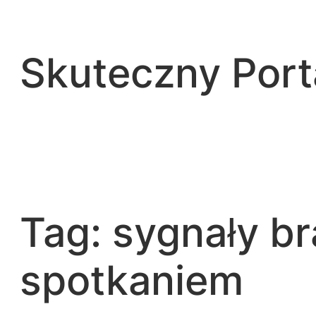
Przejdź
do
treści
Skuteczny Por
Tag:
sygnały br
spotkaniem