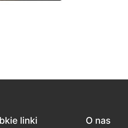
kie linki
O nas