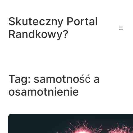
Przejdź
do
Skuteczny Portal
treści
Randkowy?
Tag:
samotność a
osamotnienie