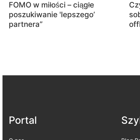
FOMO w miłości – ciągłe
Czy
poszukiwanie 'lepszego’
sob
partnera”
off
Portal
Szyb