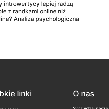
 introwertycy lepiej radzą
ie z randkami online niż
line? Analiza psychologiczna
kie linki
O nas
Sprawdzaj nasze 