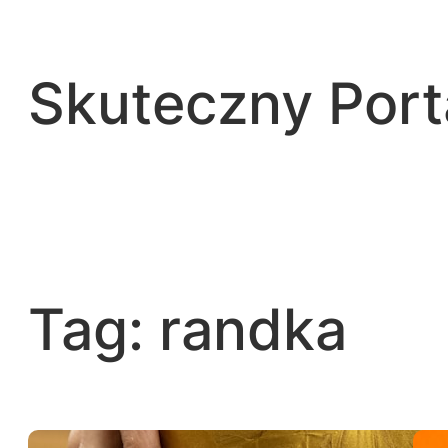
Przejdź
do
treści
Skuteczny Por
Tag:
randka