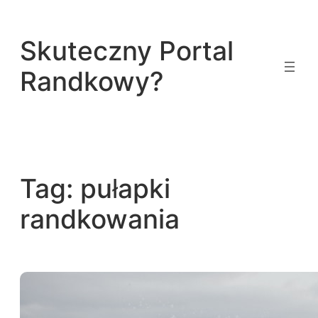
Przejdź
do
Skuteczny Portal
treści
Randkowy?
Tag:
pułapki
randkowania