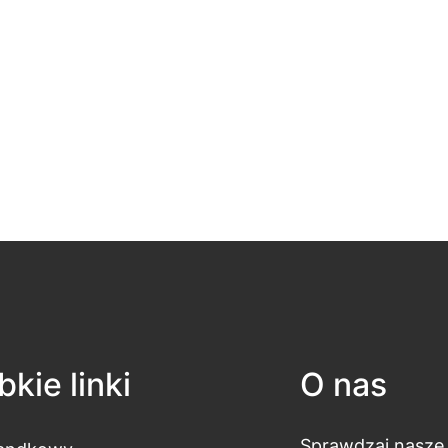
kie linki
O nas
Sprawdzaj nasze 