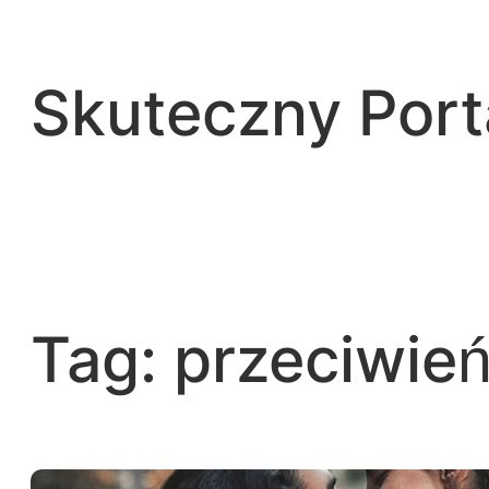
Przejdź
do
treści
Skuteczny Por
Tag:
przeciwie