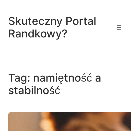
Przejdź
do
Skuteczny Portal
treści
Randkowy?
Tag:
namiętność a
stabilność