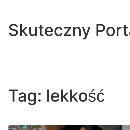
Przejdź
do
treści
Skuteczny Por
Tag:
lekkość