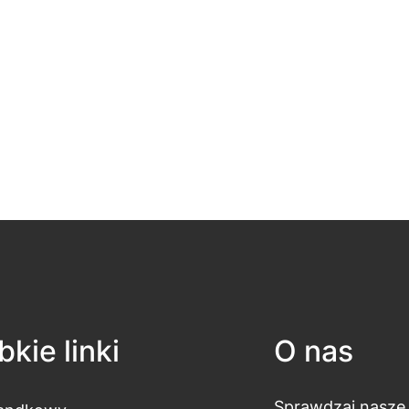
kie linki
O nas
Sprawdzaj nasze 