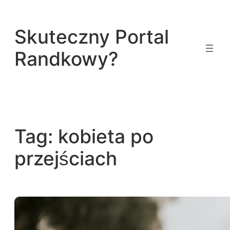
Przejdź
do
Skuteczny Portal
treści
Randkowy?
Tag:
kobieta po
przejściach