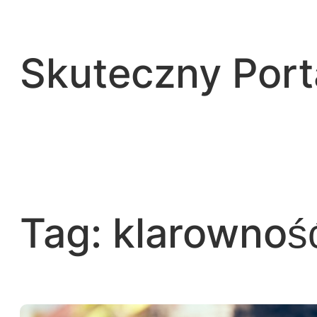
Przejdź
do
treści
Skuteczny Por
Tag:
klarowność