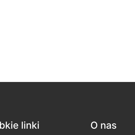
kie linki
O nas