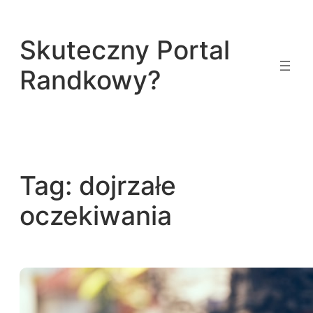
Przejdź
do
Skuteczny Portal
treści
Randkowy?
Tag:
dojrzałe
oczekiwania