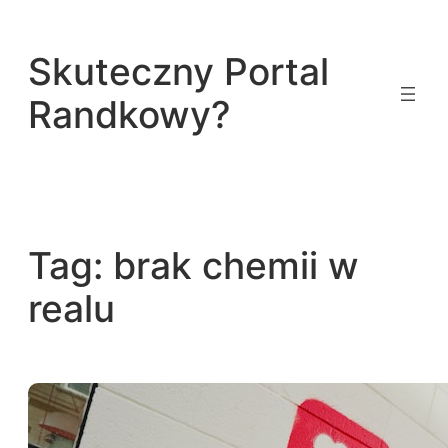
Przejdź
do
Skuteczny Portal
treści
Randkowy?
Tag:
brak chemii w
realu