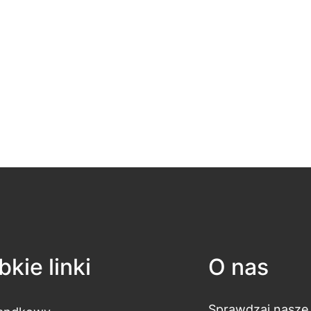
kie linki
O nas
Sprawdzaj nasze 