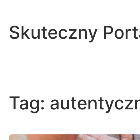
Przejdź
do
treści
Skuteczny Por
Tag:
autentycz