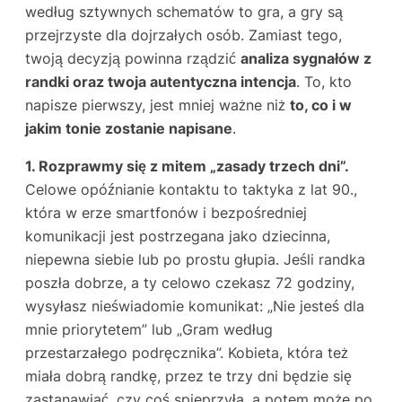
według sztywnych schematów to gra, a gry są
przejrzyste dla dojrzałych osób. Zamiast tego,
twoją decyzją powinna rządzić
analiza sygnałów z
randki oraz twoja autentyczna intencja
. To, kto
napisze pierwszy, jest mniej ważne niż
to, co i w
jakim tonie zostanie napisane
.
1. Rozprawmy się z mitem „zasady trzech dni”.
Celowe opóźnianie kontaktu to taktyka z lat 90.,
która w erze smartfonów i bezpośredniej
komunikacji jest postrzegana jako dziecinna,
niepewna siebie lub po prostu głupia. Jeśli randka
poszła dobrze, a ty celowo czekasz 72 godziny,
wysyłasz nieświadomie komunikat: „Nie jesteś dla
mnie priorytetem” lub „Gram według
przestarzałego podręcznika”. Kobieta, która też
miała dobrą randkę, przez te trzy dni będzie się
zastanawiać, czy coś spieprzyła, a potem może po