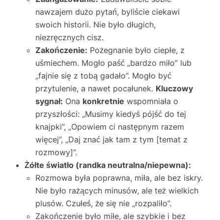
nawzajem dużo pytań, byliście ciekawi
swoich historii. Nie było długich,
niezręcznych cisz.
Zakończenie:
Pożegnanie było ciepłe, z
uśmiechem. Mogło paść „bardzo miło” lub
„fajnie się z tobą gadało”. Mogło być
przytulenie, a nawet pocałunek.
Kluczowy
sygnał:
Ona
konkretnie
wspomniała o
przyszłości: „Musimy kiedyś pójść do tej
knajpki”, „Opowiem ci następnym razem
więcej”, „Daj znać jak tam z tym [temat z
rozmowy]”.
Żółte światło (randka neutralna/niepewna):
Rozmowa była poprawna, miła, ale bez iskry.
Nie było rażących minusów, ale też wielkich
plusów. Czułeś, że się nie „rozpaliło”.
Zakończenie było miłe, ale szybkie i bez