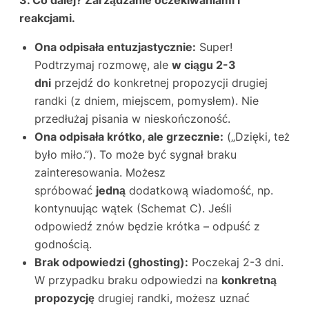
3. Co dalej? Zarządzanie oczekiwaniami i
reakcjami.
Ona odpisała entuzjastycznie:
Super!
Podtrzymaj rozmowę, ale
w ciągu 2-3
dni
przejdź do konkretnej propozycji drugiej
randki (z dniem, miejscem, pomysłem). Nie
przedłużaj pisania w nieskończoność.
Ona odpisała krótko, ale grzecznie:
(„Dzięki, też
było miło.”). To może być sygnał braku
zainteresowania. Możesz
spróbować
jedną
dodatkową wiadomość, np.
kontynuując wątek (Schemat C). Jeśli
odpowiedź znów będzie krótka – odpuść z
godnością.
Brak odpowiedzi (ghosting):
Poczekaj 2-3 dni.
W przypadku braku odpowiedzi na
konkretną
propozycję
drugiej randki, możesz uznać