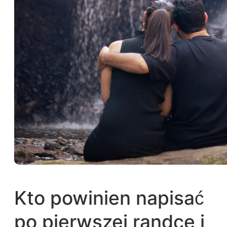
Kto powinien napisać
po pierwszej randce i