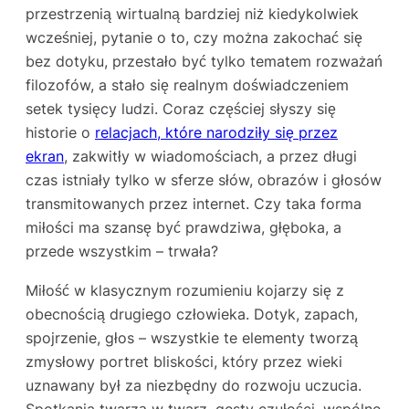
przestrzenią wirtualną bardziej niż kiedykolwiek
wcześniej, pytanie o to, czy można zakochać się
bez dotyku, przestało być tylko tematem rozważań
filozofów, a stało się realnym doświadczeniem
setek tysięcy ludzi. Coraz częściej słyszy się
historie o
relacjach, które narodziły się przez
ekran
, zakwitły w wiadomościach, a przez długi
czas istniały tylko w sferze słów, obrazów i głosów
transmitowanych przez internet. Czy taka forma
miłości ma szansę być prawdziwa, głęboka, a
przede wszystkim – trwała?
Miłość w klasycznym rozumieniu kojarzy się z
obecnością drugiego człowieka. Dotyk, zapach,
spojrzenie, głos – wszystkie te elementy tworzą
zmysłowy portret bliskości, który przez wieki
uznawany był za niezbędny do rozwoju uczucia.
Spotkania twarzą w twarz, gesty czułości, wspólne